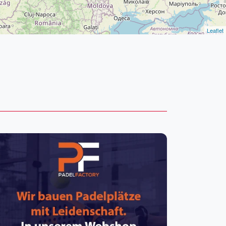
pzig
rtmund
sen
Leaflet