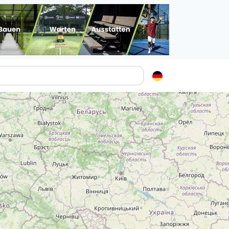
Padelstädte
Login
lin
mburg
nchen
ln
ankfurt am Main
uttgart
sseldorf