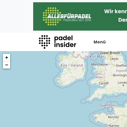
Menü
+
Padel Insider
Verans
−
Home
Turniere
Padelstandorte
Internation
Organisationen
Playtomic
Buchungssysteme
Rankin
Padel-Shops
Männer
Padel-Marken
Frauen
Padelplatzbauer
FIP Männer