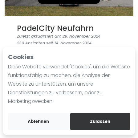
Ranking
Männer
PadelCity Neufahrn
Frauen
Zuletzt aktualisiert am 29. November 2024
FIP Männer
239 Ansichten seit 14. November 2024
FIP Frauen
Auweg 100
Cookies
Blog
85375
Neufahrn
Diese Website verwendet 'Cookies', um die Website
Was ist padel
funktionsfähig zu machen, die Analyse der
+49 8165 61010
Die Geschichte von Padel
Website zu unterstützen, um unsere
padelcity.de
Regeln und Punktzählung
Dienstleistungen zu verbessern, oder zu
Wegbeschreibung
Padel Schläge
Marketingzwecken.
Bandeja - Vibora
Eversport
Video
Angeschlossen an
Ablehnen
Zulassen
The PadelCity GmbH
Padel Basistechnik