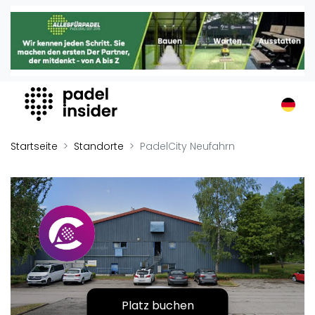
Padel Insider
Home
Padelstandorte
Organisationen
Buchungssysteme
Padel-Shops
Startseite
Standorte
PadelCity Neufahrn
Padel-Marken
Padelplatzbauer
Verschiedenes
Veranstaltungen
Turniere
International
Playtomic
Platz buchen