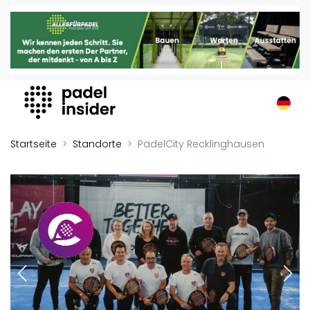
Padel Insider
Home
Padelstandorte
Organisationen
Buchungssysteme
Padel-Shops
Startseite
Standorte
PadelCity Recklinghausen
Padel-Marken
Padelplatzbauer
Verschiedenes
Veranstaltungen
Turniere
International
Playtomic