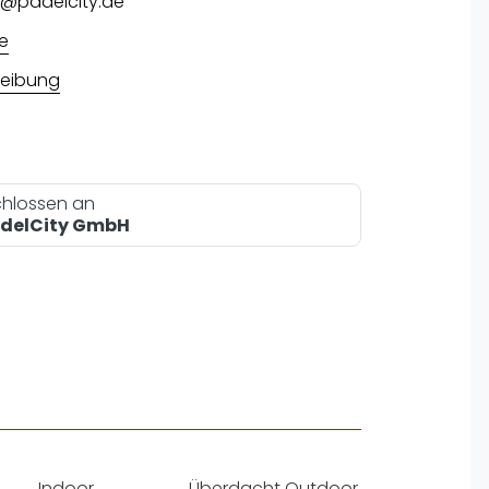
@padelcity.de
pzig
rtmund
e
sen
eibung
hlossen an
adelCity GmbH
Indoor
Überdacht Outdoor