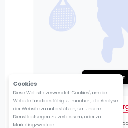
Verschiedenes
FIP Frauen
Platz buchen
Cookies
Diese Website verwendet 'Cookies', um die
Website funktionsfähig zu machen, die Analyse
Über PadelCity Ravensbur
der Website zu unterstützen, um unsere
Dienstleistungen zu verbessern, oder zu
PadelCity Ravensburg ist eine beliebte Pad
Marketingzwecken.