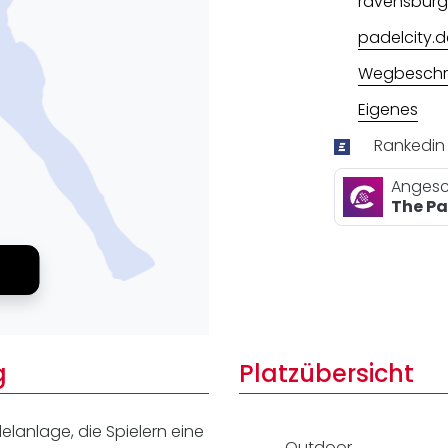
ravensburg
Lei
Do
padelcity.d
Es
Wegbeschr
Eigenes
Rankedin
Angesc
The P
g
Platzübersicht
elanlage, die Spielern eine
Outdoor