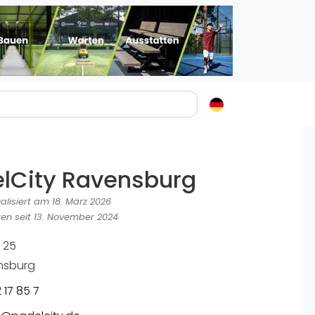
Padelstädte
Login
lCity Ravensburg
lin
mburg
ualisiert am 18. März 2026
nchen
en seit 13. November 2024
ln
a 25
ankfurt am Main
nsburg
uttgart
 17 85 7
sseldorf