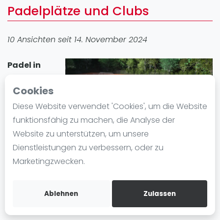
Padelplätze und Clubs
Ranking
Männer
10 Ansichten seit 14. November 2024
Frauen
FIP Männer
Padel in
FIP Frauen
Bielefeld
Cookies
Blog
erfreut sich
großer
Diese Website verwendet 'Cookies', um die Website
Was ist padel
Beliebtheit. In
funktionsfähig zu machen, die Analyse der
Die Geschichte von Padel
der Stadt gibt
Website zu unterstützen, um unsere
Regeln und Punktzählung
es 1 Padel-
Dienstleistungen zu verbessern, oder zu
Padel Schläge
Standort mit insgesamt 10 Padelplatz plätze. Egal ob
Marketingzwecken.
Bandeja - Vibora
Anfänger oder Fortgeschrittene, in Bielefeld können
Sie Padel spielen und einen Padelplatz einfach
Video
Ablehnen
Zulassen
mieten.
Padel Basistechnik