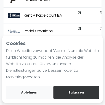
Ranking
21
3
Männer
Rent A Padelcourt B.V.
Frauen
FIP Männer
21
7
Padel Creations
FIP Frauen
Cookies
Blog
Trendsport
21
6
Diese Website verwendet 'Cookies', um die Website
Rummenigge
Was ist padel
funktionsfähig zu machen, die Analyse der
Die Geschichte von Padel
12
9
Website zu unterstützen, um unsere
Oliver Klenert GbR
Regeln und Punktzählung
Dienstleistungen zu verbessern, oder zu
Padel Schläge
Marketingzwecken.
5
2
Padelfactory
Bandeja - Vibora
Video
4
2
Ablehnen
Zulassen
I-Padel
Padel Basistechnik