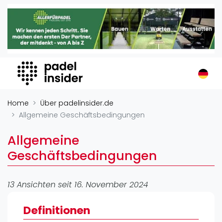
Padel Insider
Home
Padelstandorte
Organisationen
Buchungssysteme
Padel-Shops
Home
Über padelinsider.de
Padel-Marken
Allgemeine Geschäftsbedingungen
Padelplatzbauer
Allgemeine
Verschiedenes
Geschäftsbedingungen
Veranstaltungen
Turniere
13 Ansichten seit 16. November 2024
International
Definitionen
Playtomic