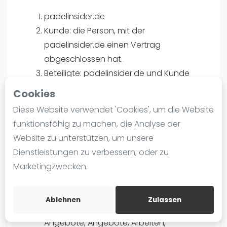
Ranking
padelinsider.de
Kunde: die Person, mit der
Männer
padelinsider.de einen Vertrag
Frauen
abgeschlossen hat.
FIP Männer
Beteiligte: padelinsider.de und Kunde
FIP Frauen
gemeinsam.
Cookies
Blog
Verbraucher: ein Kunde, der auch eine
Diese Website verwendet 'Cookies', um die Website
Einzelperson ist und als Privatperson ;
Was ist padel
funktionsfähig zu machen, die Analyse der
Person handelt.
Die Geschichte von Padel
Website zu unterstützen, um unsere
Regeln und Punktzählung
Geltung der Allgemeinen
Dienstleistungen zu verbessern, oder zu
Padel Schläge
Geschäftsbedingungen
Marketingzwecken.
Bandeja - Vibora
Diese Allgemeinen
Video
Ablehnen
Zulassen
Geschäftsbedingungen gelten für alle
Padel Basistechnik
Angebote, Angebote, Arbeiten,