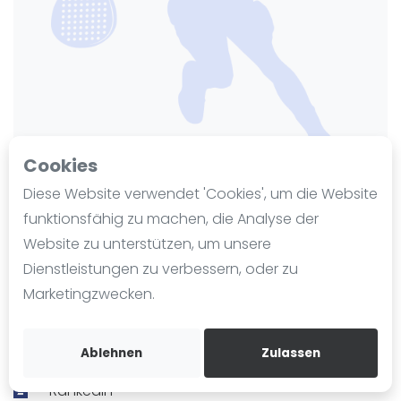
Ranking
Männer
Frauen
FIP Männer
FIP Frauen
Cookies
Blog
Diese Website verwendet 'Cookies', um die Website
Was ist padel
funktionsfähig zu machen, die Analyse der
PadelCity Lingen
Die Geschichte von Padel
Website zu unterstützen, um unsere
Regeln und Punktzählung
Zuletzt aktualisiert am 18. März 2026
Dienstleistungen zu verbessern, oder zu
546 Ansichten seit 2. September 2025
Padel Schläge
Marketingzwecken.
Bandeja - Vibora
padelcity.de
Video
Ablehnen
Zulassen
Wegbeschreibung
Padel Basistechnik
Rankedin