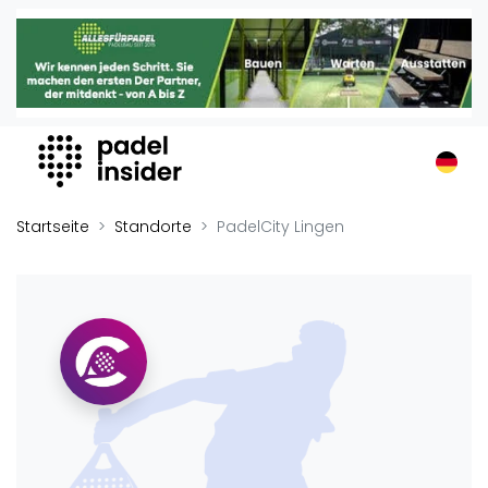
Padel Insider
Home
Padelstandorte
Organisationen
Buchungssysteme
Padel-Shops
Startseite
Standorte
PadelCity Lingen
Padel-Marken
Padelplatzbauer
Verschiedenes
Veranstaltungen
Turniere
International
Playtomic