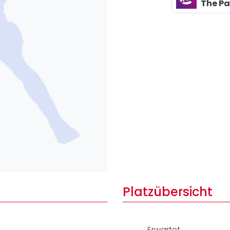
Lei
The P
Do
Es
Platzübersicht
Erwartet