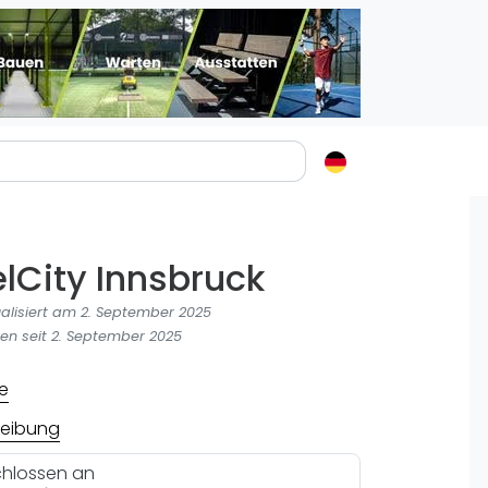
Padelstädte
Login
lCity Innsbruck
lin
mburg
ualisiert am 2. September 2025
nchen
en seit 2. September 2025
ln
e
ankfurt am Main
eibung
uttgart
sseldorf
hlossen an