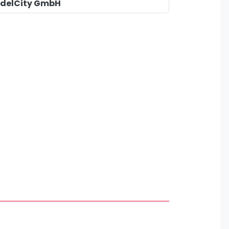
pzig
adelCity GmbH
rtmund
sen