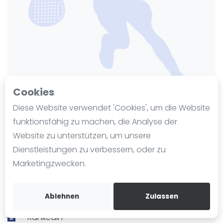
Ranking
Männer
Frauen
FIP Männer
FIP Frauen
Cookies
Blog
Diese Website verwendet 'Cookies', um die Website
Was ist padel
funktionsfähig zu machen, die Analyse der
PadelCity Gelsenkirchen
Die Geschichte von Padel
Website zu unterstützen, um unsere
Regeln und Punktzählung
Zuletzt aktualisiert am 18. März 2026
Dienstleistungen zu verbessern, oder zu
571 Ansichten seit 2. September 2025
Padel Schläge
Marketingzwecken.
Bandeja - Vibora
padelcity.de
Video
Ablehnen
Zulassen
Wegbeschreibung
Padel Basistechnik
Rankedin