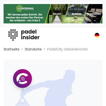
Padel Insider
Home
Padelstandorte
Organisationen
Buchungssysteme
Padel-Shops
Startseite
Standorte
PadelCity Gelsenkirchen
Padel-Marken
Padelplatzbauer
Verschiedenes
Veranstaltungen
Turniere
International
Playtomic