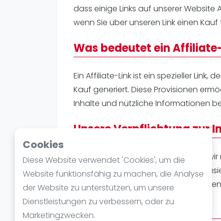
Verschiedenes
dass einige Links auf unserer Website Af
FIP Frauen
wenn Sie über unseren Link einen Kauf t
Was bedeutet ein Affiliate
Ein Affiliate-Link ist ein spezieller Link
Kauf generiert. Diese Provisionen ermö
Inhalte und nützliche Informationen be
Unsere Verpflichtung zur I
Cookies
Es ist uns wichtig zu betonen, dass wir
Diese Website verwendet 'Cookies', um die
Bewertungen und Empfehlungen basier
Website funktionsfähig zu machen, die Analyse
nicht von den potenziellen Provisionen
der Website zu unterstützen, um unsere
Dienstleistungen zu verbessern, oder zu
Warum ist das wichtig?
Marketingzwecken.