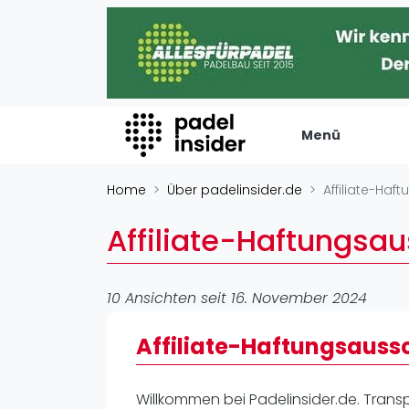
Menü
Padel Insider
Verans
Home
Über padelinsider.de
Affiliate-Haf
Home
Turniere
Affiliate-Haftungsa
Padelstandorte
Internation
Organisationen
Playtomic
10 Ansichten seit 16. November 2024
Buchungssysteme
Rankin
Padel-Shops
Affiliate-Haftungsauss
Männer
Padel-Marken
Frauen
Padelplatzbauer
Willkommen bei Padelinsider.de. Trans
FIP Männer