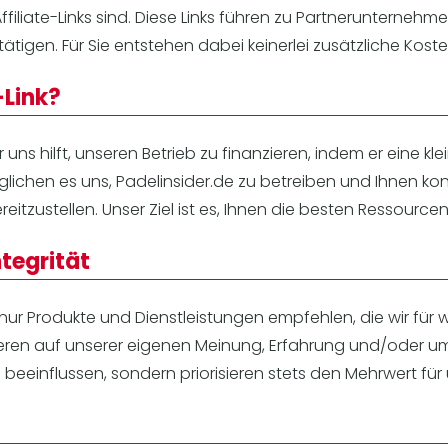
Lei
filiate-Links sind. Diese Links führen zu Partnerunternehmen
Do
ätigen. Für Sie entstehen dabei keinerlei zusätzliche Koste
Es
-Link?
, der uns hilft, unseren Betrieb zu finanzieren, indem er eine 
glichen es uns, Padelinsider.de zu betreiben und Ihnen kon
reitzustellen. Unser Ziel ist es, Ihnen die besten Ressourc
ntegrität
 nur Produkte und Dienstleistungen empfehlen, die wir für we
en auf unserer eigenen Meinung, Erfahrung und/oder um
 beeinflussen, sondern priorisieren stets den Mehrwert für 