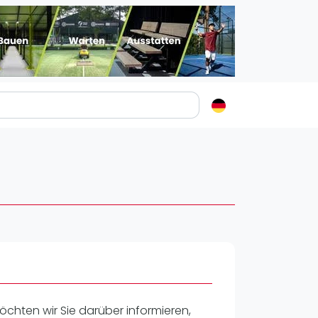
Padelstädte
Login
lin
mburg
nchen
ln
ankfurt am Main
uttgart
sseldorf
chten wir Sie darüber informieren,