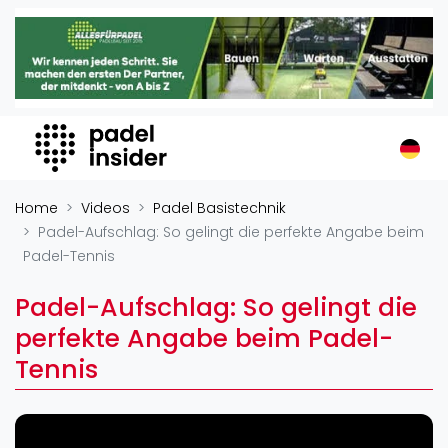
Padel Insider
Home
Padelstandorte
Organisationen
Buchungssysteme
Padel-Shops
Home
Videos
Padel Basistechnik
Padel-Marken
Padel-Aufschlag: So gelingt die perfekte Angabe beim
Padel-Tennis
Padelplatzbauer
Verschiedenes
Padel-Aufschlag: So gelingt die
Veranstaltungen
perfekte Angabe beim Padel-
Tennis
Turniere
International
Playtomic