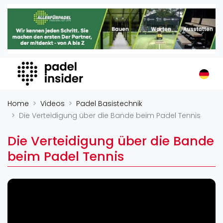
Padel Insider
Home
Padelstandorte
Organisationen
Buchungssysteme
Padel-Shops
Home
Videos
Padel Basistechnik
Padel-Marken
Die Verteidigung über die Bande beim Padel Tennis
Padelplatzbauer
Die Verteidigung über die Bande
Verschiedenes
beim Padel Tennis
Veranstaltungen
Turniere
International
Playtomic