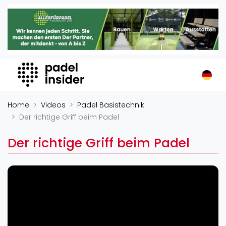
Padel Insider
Home
Padelstandorte
Organisationen
Buchungssysteme
Padel-Shops
Home
Videos
Padel Basistechnik
Padel-Marken
Der richtige Griff beim Padel
Padelplatzbauer
Der richtige Griff beim Padel
Verschiedenes
Veranstaltungen
Turniere
International
Playtomic