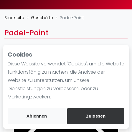
Ranking
Startseite
Geschäfte
Padel-Point
Männer
Frauen
Padel-Point
FIP Männer
FIP Frauen
Cookies
Blog
Winkel
Diese Website verwendet 'Cookies', um die Website
Hans-Böckler-Str. 29-35
Was ist padel
funktionsfähig zu machen, die Analyse der
33442 Herzebrock-Clarholz
Die Geschichte von Padel
Website zu unterstützen, um unsere
Nordrhein-Westfalen
Regeln und Punktzählung
Dienstleistungen zu verbessern, oder zu
https://www.padel-point.de/
Padel Schläge
Marketingzwecken.
Bandeja - Vibora
Video
Ablehnen
Zulassen
Padel Basistechnik