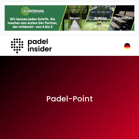
Padel Insider
Home
Padelstandorte
Organisationen
Buchungssysteme
Padel-Shops
Padel-Marken
Padelplatzbauer
Verschiedenes
Padel-Point
Veranstaltungen
Turniere
International
Playtomic