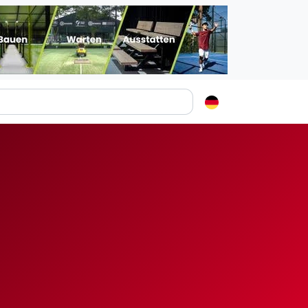
Padelstädte
Login
lin
mburg
nchen
ln
ankfurt am Main
uttgart
sseldorf