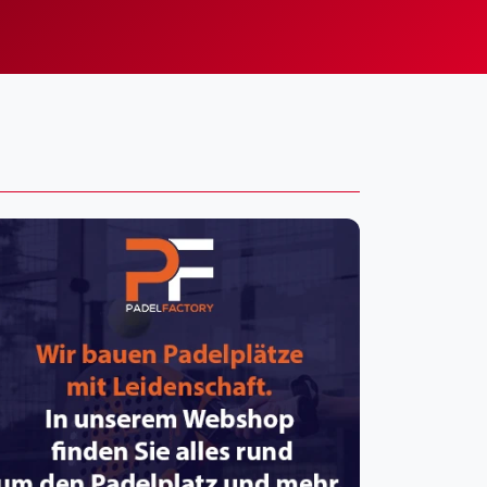
pzig
rtmund
sen