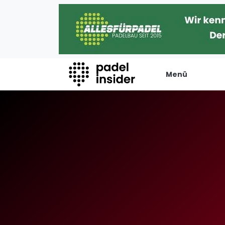
Menü
Padel Insider
Verans
Home
Turniere
Padelstandorte
Internation
Organisationen
Playtomic
Buchungssysteme
Rankin
Padel-Shops
Männer
Padel-Marken
Frauen
Padelplatzbauer
FIP Männer