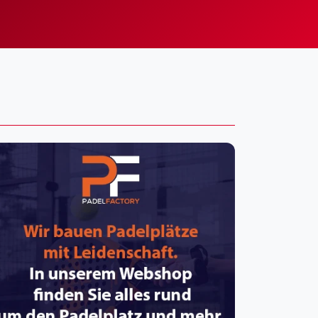
pzig
rtmund
sen