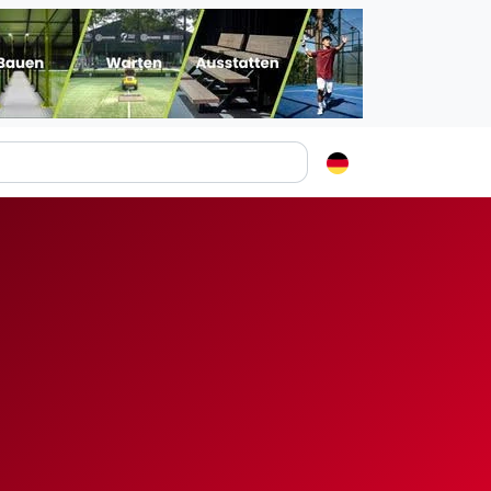
Padelstädte
Login
lin
mburg
nchen
ln
ankfurt am Main
uttgart
sseldorf