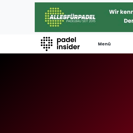
Menü
Padel Insider
Verans
Home
Turniere
Padelstandorte
Internation
Organisationen
Playtomic
Buchungssysteme
Rankin
Padel-Shops
Männer
Padel-Marken
Frauen
Padelplatzbauer
FIP Männer