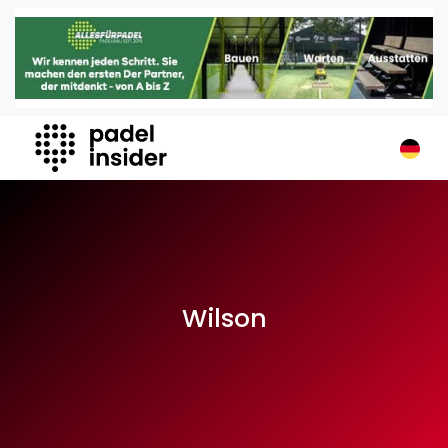
Padel Insider
Home
Padelstandorte
Organisationen
Buchungssysteme
Padel-Shops
Padel-Marken
Padelplatzbauer
Verschiedenes
Wilson
Veranstaltungen
Turniere
International
Playtomic