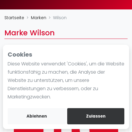
Ranking
Startseite
Marken
Wilson
Männer
Frauen
Marke Wilson
FIP Männer
FIP Frauen
Cookies
Blog
https://wilson.com
Diese Website verwendet 'Cookies', um die Website
Was ist padel
funktionsfähig zu machen, die Analyse der
Die Geschichte von Padel
Website zu unterstützen, um unsere
Regeln und Punktzählung
Dienstleistungen zu verbessern, oder zu
Padel Schläge
Marketingzwecken.
Bandeja - Vibora
Video
Ablehnen
Zulassen
Padel Basistechnik