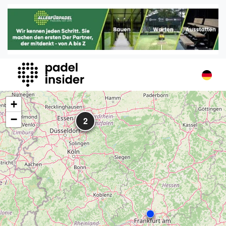
Padel Insider
Home
Padelstandorte
Organisationen
Buchungssysteme
Padel-Shops
+
Padel-Marken
−
2
Padelplatzbauer
Verschiedenes
Veranstaltungen
Turniere
International
Playtomic