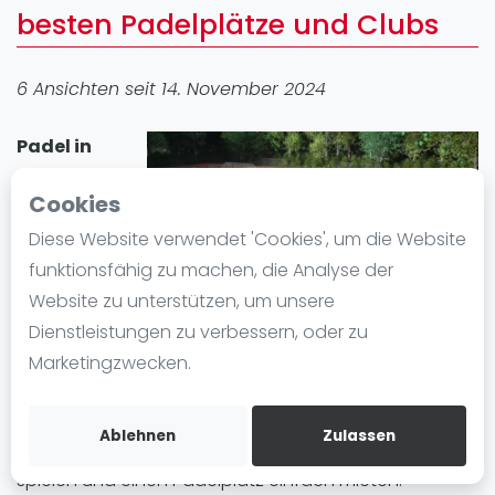
besten Padelplätze und Clubs
Ranking
Männer
6 Ansichten seit 14. November 2024
Frauen
FIP Männer
Padel in
FIP Frauen
Cookies
Blog
Diese Website verwendet 'Cookies', um die Website
Was ist padel
funktionsfähig zu machen, die Analyse der
Die Geschichte von Padel
Website zu unterstützen, um unsere
Regeln und Punktzählung
Dienstleistungen zu verbessern, oder zu
Padel Schläge
Kaltenkirchen
erfreut sich großer Beliebtheit. In der
Marketingzwecken.
Bandeja - Vibora
Stadt gibt es 2 Padel-Standorten mit insgesamt 14
Padelplatz plätze. Egal ob Anfänger oder
Video
Ablehnen
Zulassen
Fortgeschrittene, in Kaltenkirchen können Sie Padel
Padel Basistechnik
spielen und einen Padelplatz einfach mieten.