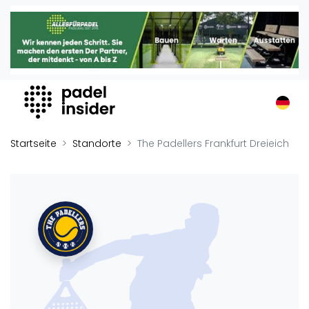
Padel Insider
Home
Padelstandorte
Organisationen
Buchungssysteme
Padel-Shops
Startseite
Standorte
The Padellers Frankfurt Dreieich
Padel-Marken
Padelplatzbauer
Verschiedenes
Veranstaltungen
Turniere
International
Playtomic