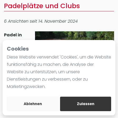
Padelplätze und Clubs
Ranking
Männer
6 Ansichten seit 14. November 2024
Frauen
FIP Männer
Padel in
FIP Frauen
Herdecke
Cookies
Blog
erfreut sich
großer
Diese Website verwendet 'Cookies', um die Website
Was ist padel
Beliebtheit. In
funktionsfähig zu machen, die Analyse der
Die Geschichte von Padel
der Stadt gibt
Website zu unterstützen, um unsere
Regeln und Punktzählung
es 1 Padel-
Dienstleistungen zu verbessern, oder zu
Padel Schläge
Standort mit insgesamt 7 Padelplatz plätze. Egal ob
Marketingzwecken.
Bandeja - Vibora
Anfänger oder Fortgeschrittene, in Herdecke können
Sie Padel spielen und einen Padelplatz einfach
Video
Ablehnen
Zulassen
mieten.
Padel Basistechnik