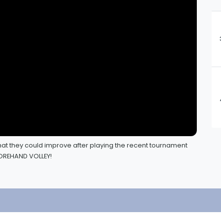
Lei
Do
Es
hat they could improve after playing the recent tournament
 FOREHAND VOLLEY!