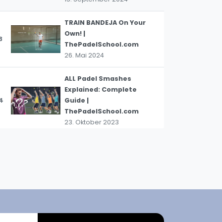
pzig
rtmund
TRAIN BANDEJA On Your
sen
Own! |
3
ThePadelSchool.com
26. Mai 2024
ALL Padel Smashes
Explained: Complete
4
Guide |
ThePadelSchool.com
23. Oktober 2023
1 hand or 2...? The Double
Handed Backhand - Padel
5
Shots
8. Juli 2019
Padel Volleys
6
7. März 2019