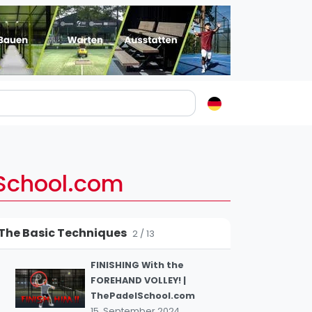
Padelstädte
Login
lin
lSchool.com
mburg
How Pros Create That
nchen
1
Deadly Low Slice in Padel!
The Basic Techniques
9. November 2025
ln
2 / 13
ankfurt am Main
FINISHING With the
uttgart
FOREHAND VOLLEY! |
sseldorf
ThePadelSchool.com
15. September 2024