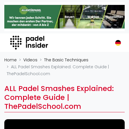
Padel Insider
Home
Padelstandorte
Organisationen
Buchungssysteme
Padel-Shops
Home
Videos
The Basic Techniques
Padel-Marken
ALL Padel Smashes Explained: Complete Guide |
ThePadelSchool.com
Padelplatzbauer
Verschiedenes
ALL Padel Smashes Explained:
Veranstaltungen
Complete Guide |
ThePadelSchool.com
Turniere
International
Playtomic