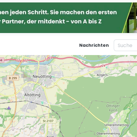
Nachrichten
taltungen
Blog
Was ist padel
Ber
al
Die Geschichte von Padel
Ha
Regeln und Punktzählung
Mü
Padel Schläge
Kö
g
Bandeja - Vibora
Fr
St
Video
Dü
Padel Basistechnik