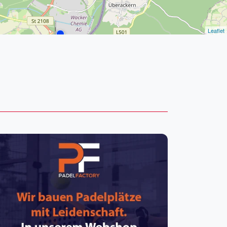
pzig
rtmund
sen
Leaflet