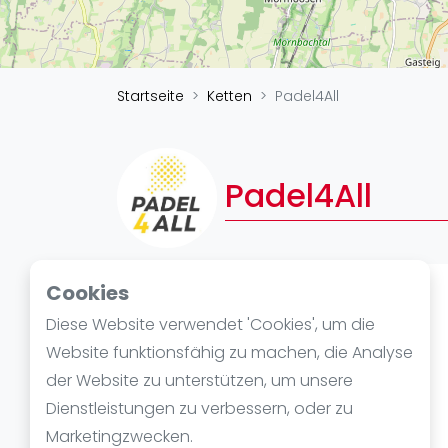
Verschiedenes
FIP Frauen
Startseite
Ketten
Padel4All
Padel4All
Cookies
Kette
Diese Website verwendet 'Cookies', um die
Bachstraße 6
Website funktionsfähig zu machen, die Analyse
84524 Neuötting
der Website zu unterstützen, um unsere
Bayern
Dienstleistungen zu verbessern, oder zu
https://padel4all.info/
Marketingzwecken.
Wegbeschreibung