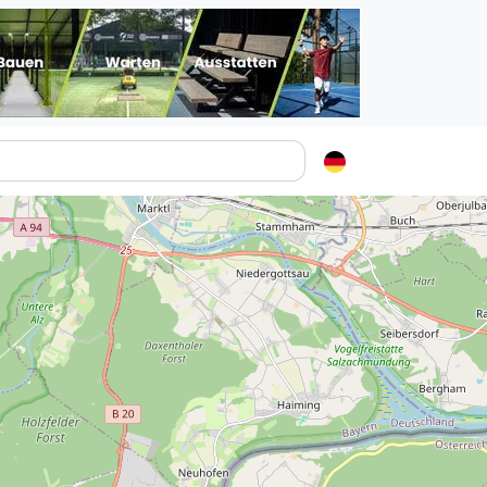
Padelstädte
Login
lin
mburg
nchen
ln
ankfurt am Main
uttgart
sseldorf