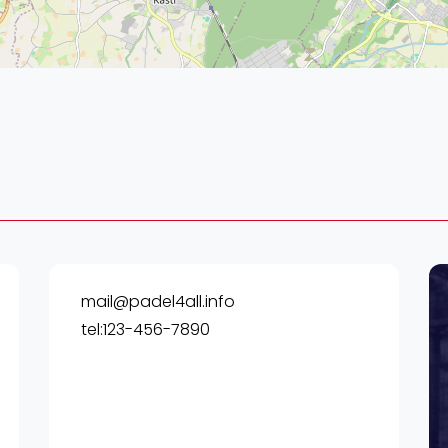
Lei
Do
Es
mail@padel4all.info
tel:123-456-7890