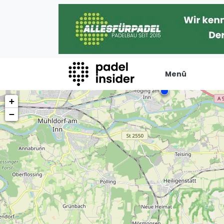
Menü
+
Padel Insider
Verans
−
Home
Turniere
Padelstandorte
Internation
Organisationen
Playtomic
Buchungssysteme
Rankin
Padel-Shops
Männer
Padel-Marken
Frauen
Padelplatzbauer
FIP Männer