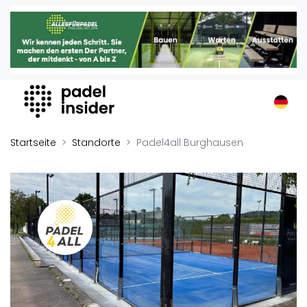
Padel Insider
Home
Padelstandorte
Organisationen
Buchungssysteme
Padel-Shops
Startseite
Standorte
Padel4all Burghausen
Padel-Marken
Padelplatzbauer
Verschiedenes
Veranstaltungen
Turniere
International
Playtomic