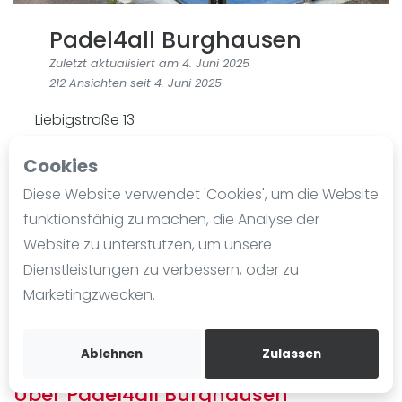
Ranking
Padel4all Burghausen
Männer
Zuletzt aktualisiert am 4. Juni 2025
Frauen
212 Ansichten seit 4. Juni 2025
FIP Männer
Liebigstraße 13
FIP Frauen
84489
Burghausen
Cookies
Blog
mail@padel4all.info
Diese Website verwendet 'Cookies', um die Website
Was ist padel
padel4all.info
funktionsfähig zu machen, die Analyse der
Die Geschichte von Padel
Wegbeschreibung
Website zu unterstützen, um unsere
Regeln und Punktzählung
Dienstleistungen zu verbessern, oder zu
@padel4all.info
Padel Schläge
Marketingzwecken.
Angeschlossen an
Bandeja - Vibora
Padel4All
Video
Ablehnen
Zulassen
Padel Basistechnik
Über Padel4all Burghausen