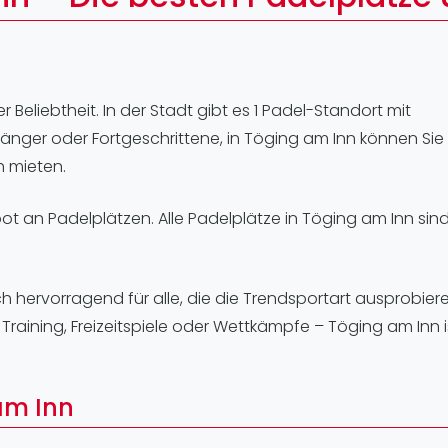
Lei
Do
Es
r Beliebtheit. In der Stadt gibt es 1 Padel-Standort mit
fänger oder Fortgeschrittene, in Töging am Inn können Sie
h mieten.
bot an Padelplätzen. Alle Padelplätze in Töging am Inn sin
h hervorragend für alle, die die Trendsportart ausprobier
aining, Freizeitspiele oder Wettkämpfe – Töging am Inn ist
am Inn