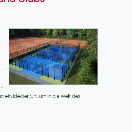
pzig
rtmund
sen
d
en
 ein idealer Ort, um in die Welt des