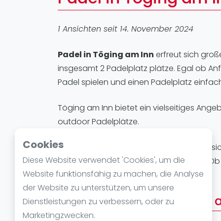
Verschiedenes
FIP Frauen
1 Ansichten seit 14. November 2024
Padel in Töging am Inn
erfreut sich große
insgesamt 2 Padelplatz plätze. Egal ob An
Padel spielen und einen Padelplatz einfac
Töging am Inn bietet ein vielseitiges Ange
outdoor Padelplätze.
Cookies
Padelplätze in Töging am Inn
eignen sic
Diese Website verwendet 'Cookies', um die
oder ihre Technik verbessern möchten. Ob Tr
Website funktionsfähig zu machen, die Analyse
Padelsports einzutauchen.
der Website zu unterstützen, um unsere
Padelstandorte in Töging 
Dienstleistungen zu verbessern, oder zu
Marketingzwecken.