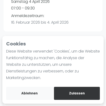
Samstag 4 April 2026
Ranking
07:00 - 09:30
Männer
Anmeldezeitraum:
Frauen
16. Februar 2026 bis 4. April 2026
FIP Männer
FIP Frauen
Cookies
Blog
Playtomic
Diese Website verwendet 'Cookies', um die Website
Was ist padel
funktionsfähig zu machen, die Analyse der
PadelBase Ludwigshafen | Ludwigshafen am
Die Geschichte von Padel
Website zu unterstützen, um unsere
Rhein
Regeln und Punktzählung
Dienstleistungen zu verbessern, oder zu
Weiherstraße 39
Padel Schläge
Marketingzwecken.
67063
Ludwigshafen am Rhein
Bandeja - Vibora
Routebeschrijving
Video
playtomic.io
Ablehnen
Zulassen
Padel Basistechnik