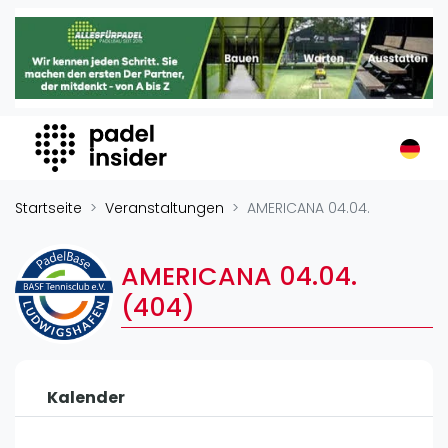
Padel Insider
Home
Padelstandorte
Organisationen
Buchungssysteme
Padel-Shops
Startseite
Veranstaltungen
AMERICANA 04.04.
Padel-Marken
Padelplatzbauer
AMERICANA 04.04.
Verschiedenes
(404)
Veranstaltungen
Turniere
Kalender
International
Playtomic