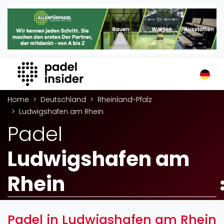
Padel Insider
Home
Padelstandorte
Organisationen
Buchungssysteme
Home
Deutschland
Rheinland-Pfalz
Padel-Shops
Ludwigshafen am Rhein
Padel-Marken
Padel
Padelplatzbauer
Verschiedenes
Ludwigshafen am
Veranstaltungen
Rhein
Turniere
International
Playtomic
Padel in Ludwigshafen am Rhein