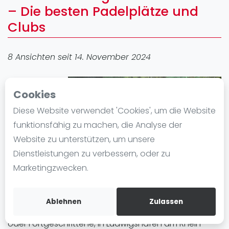
– Die besten Padelplätze und
Ranking
Clubs
Männer
Frauen
8 Ansichten seit 14. November 2024
FIP Männer
FIP Frauen
Padel in
Cookies
Blog
Diese Website verwendet 'Cookies', um die Website
Was ist padel
funktionsfähig zu machen, die Analyse der
Die Geschichte von Padel
Website zu unterstützen, um unsere
Regeln und Punktzählung
Dienstleistungen zu verbessern, oder zu
Padel Schläge
Marketingzwecken.
Bandeja - Vibora
Ludwigshafen am Rhein
erfreut sich großer
Beliebtheit. In der Stadt gibt es 2 Padel-Standorten
Video
Ablehnen
Zulassen
mit insgesamt 7 Padelplatz plätze. Egal ob Anfänger
Padel Basistechnik
oder Fortgeschrittene, in Ludwigshafen am Rhein