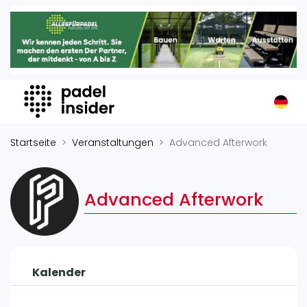
Padel Insider
Home
Padelstandorte
Organisationen
Buchungssysteme
Padel-Shops
Startseite
Veranstaltungen
Advanced Afterwork
Padel-Marken
Padelplatzbauer
Advanced Afterwork
Verschiedenes
Veranstaltungen
Turniere
Kalender
International
Playtomic