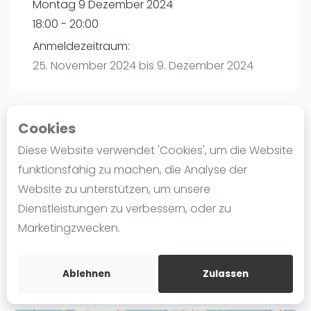
Montag 9 Dezember 2024
Ranking
18:00 - 20:00
Männer
Anmeldezeitraum:
Frauen
25. November 2024 bis 9. Dezember 2024
FIP Männer
FIP Frauen
Cookies
Blog
Playtomic
Diese Website verwendet 'Cookies', um die Website
Was ist padel
funktionsfähig zu machen, die Analyse der
Padel Passion Kaltenkirchen | Kaltenkirchen
Die Geschichte von Padel
Website zu unterstützen, um unsere
Leibnizstraße 9A
Regeln und Punktzählung
Dienstleistungen zu verbessern, oder zu
24568
Kaltenkirchen
Padel Schläge
Marketingzwecken.
Routebeschrijving
Bandeja - Vibora
playtomic.io
Video
Ablehnen
Zulassen
Padel Basistechnik