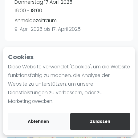
Donnerstag 17 April 2025
Ranking
16:00 - 18:00
Männer
Anmeldezeitraum:
Frauen
9. April 2025 bis 17. April 2025
FIP Männer
FIP Frauen
Cookies
Blog
Playtomic (Abgesagt))
Diese Website verwendet 'Cookies', um die Website
Was ist padel
funktionsfähig zu machen, die Analyse der
Padel Passion Kaltenkirchen | Kaltenkirchen
Die Geschichte von Padel
Website zu unterstützen, um unsere
Leibnizstraße 9A
Regeln und Punktzählung
Dienstleistungen zu verbessern, oder zu
24568
Kaltenkirchen
Padel Schläge
Marketingzwecken.
Routebeschrijving
Bandeja - Vibora
playtomic.io
Video
Ablehnen
Zulassen
Padel Basistechnik