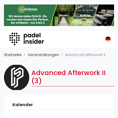
Padel Insider
Home
Padelstandorte
Organisationen
Buchungssysteme
Padel-Shops
Startseite
Veranstaltungen
Advanced Afterwork II
Padel-Marken
Padelplatzbauer
Advanced Afterwork II
Verschiedenes
(3)
Veranstaltungen
Turniere
Kalender
International
Playtomic