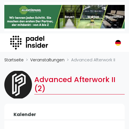
Padel Insider
Home
Padelstandorte
Organisationen
Buchungssysteme
Padel-Shops
Startseite
Veranstaltungen
Advanced Afterwork II
Padel-Marken
Padelplatzbauer
Advanced Afterwork II
Verschiedenes
(2)
Veranstaltungen
Turniere
Kalender
International
Playtomic