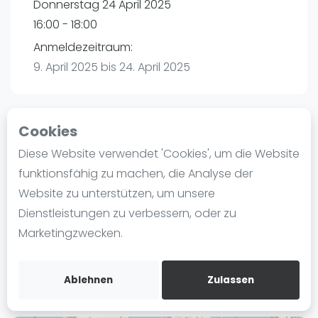
Donnerstag 24 April 2025
Ranking
16:00 - 18:00
Männer
Anmeldezeitraum:
Frauen
9. April 2025 bis 24. April 2025
FIP Männer
FIP Frauen
Cookies
Blog
Playtomic
Diese Website verwendet 'Cookies', um die Website
Was ist padel
funktionsfähig zu machen, die Analyse der
Padel Passion Kaltenkirchen | Kaltenkirchen
Die Geschichte von Padel
Website zu unterstützen, um unsere
Leibnizstraße 9A
Regeln und Punktzählung
Dienstleistungen zu verbessern, oder zu
24568
Kaltenkirchen
Padel Schläge
Marketingzwecken.
Routebeschrijving
Bandeja - Vibora
playtomic.io
Video
Ablehnen
Zulassen
Padel Basistechnik