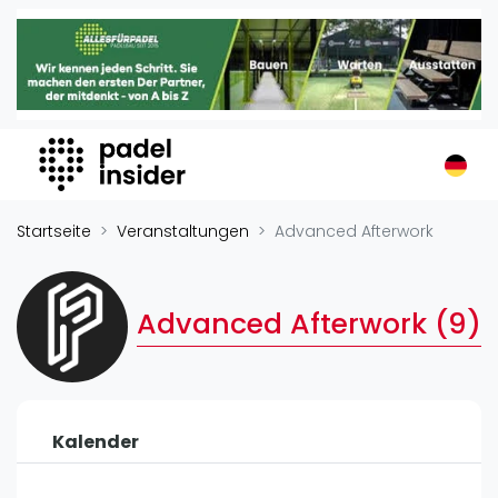
Padel Insider
Home
Padelstandorte
Organisationen
Buchungssysteme
Padel-Shops
Startseite
Veranstaltungen
Advanced Afterwork
Padel-Marken
Padelplatzbauer
Advanced Afterwork (9)
Verschiedenes
Veranstaltungen
Turniere
Kalender
International
Playtomic