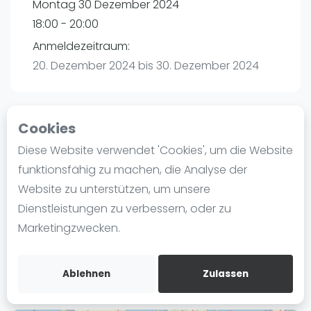
Montag 30 Dezember 2024
Ranking
18:00 - 20:00
Männer
Anmeldezeitraum:
Frauen
20. Dezember 2024 bis 30. Dezember 2024
FIP Männer
FIP Frauen
Cookies
Blog
Playtomic (Abgesagt))
Diese Website verwendet 'Cookies', um die Website
Was ist padel
funktionsfähig zu machen, die Analyse der
Padel Passion Kaltenkirchen | Kaltenkirchen
Die Geschichte von Padel
Website zu unterstützen, um unsere
Leibnizstraße 9A
Regeln und Punktzählung
Dienstleistungen zu verbessern, oder zu
24568
Kaltenkirchen
Padel Schläge
Marketingzwecken.
Routebeschrijving
Bandeja - Vibora
playtomic.io
Video
Ablehnen
Zulassen
Padel Basistechnik