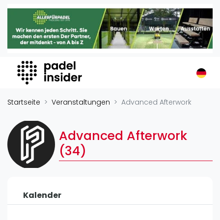
Padel Insider
Home
Padelstandorte
Organisationen
Buchungssysteme
Padel-Shops
Startseite
Veranstaltungen
Advanced Afterwork
Padel-Marken
Padelplatzbauer
Advanced Afterwork
Verschiedenes
(34)
Veranstaltungen
Turniere
Kalender
International
Playtomic