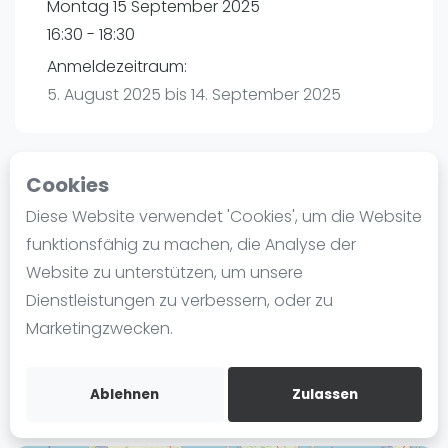
Montag 15 September 2025
Ranking
16:30 - 18:30
Männer
Anmeldezeitraum:
Frauen
5. August 2025 bis 14. September 2025
FIP Männer
FIP Frauen
Cookies
Blog
Playtomic
Diese Website verwendet 'Cookies', um die Website
Was ist padel
funktionsfähig zu machen, die Analyse der
Padel Passion Kaltenkirchen | Kaltenkirchen
Die Geschichte von Padel
Website zu unterstützen, um unsere
Leibnizstraße 9A
Regeln und Punktzählung
Dienstleistungen zu verbessern, oder zu
24568
Kaltenkirchen
Padel Schläge
Marketingzwecken.
Routebeschrijving
Bandeja - Vibora
playtomic.io
Video
Ablehnen
Zulassen
Padel Basistechnik