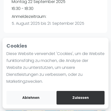
Montag 22 September 2025
Ranking
16:30 - 18:30
Männer
Anmeldezeitraum:
Frauen
5. August 2025 bis 21. September 2025
FIP Männer
FIP Frauen
Cookies
Blog
Playtomic
Diese Website verwendet 'Cookies', um die Website
Was ist padel
funktionsfähig zu machen, die Analyse der
Padel Passion Kaltenkirchen | Kaltenkirchen
Die Geschichte von Padel
Website zu unterstützen, um unsere
Leibnizstraße 9A
Regeln und Punktzählung
Dienstleistungen zu verbessern, oder zu
24568
Kaltenkirchen
Padel Schläge
Marketingzwecken.
Routebeschrijving
Bandeja - Vibora
playtomic.io
Video
Ablehnen
Zulassen
Padel Basistechnik