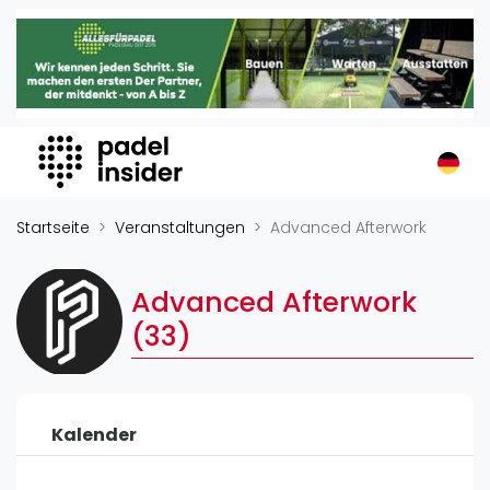
Padel Insider
Home
Padelstandorte
Organisationen
Buchungssysteme
Padel-Shops
Startseite
Veranstaltungen
Advanced Afterwork
Padel-Marken
Padelplatzbauer
Advanced Afterwork
Verschiedenes
(33)
Veranstaltungen
Turniere
Kalender
International
Playtomic