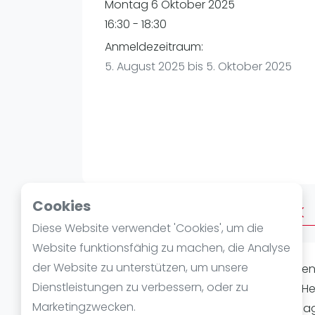
Verschiedenes
Montag 6 Oktober 2025
FIP Frauen
16:30 - 18:30
Anmeldezeitraum:
5. August 2025 bis 5. Oktober 2025
Cookies
Über Advanced Afterwork
Diese Website verwendet 'Cookies', um die
Website funktionsfähig zu machen, die Analyse
der Website zu unterstützen, um unsere
Laat je passie voor
padel
ontvlamme
Dienstleistungen zu verbessern, oder zu
bruisende hart van
Kaltenkirchen
. H
Marketingzwecken.
Passion Kaltenkirchen, belooft een dag