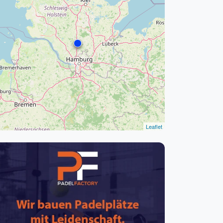
pzig
rtmund
sen
Leaflet