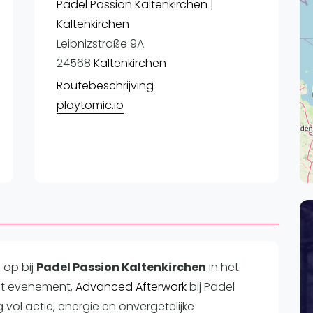
Lei
Padel Passion Kaltenkirchen |
Kaltenkirchen
Do
Leibnizstraße 9A
Es
24568
Kaltenkirchen
Routebeschrijving
playtomic.io
n op
bij
Padel Passion Kaltenkirchen
in het
et evenement,
Advanced Afterwork
bij Padel
 vol actie, energie en onvergetelijke