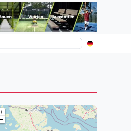
Padelstädte
Login
lin
mburg
nchen
ln
ankfurt am Main
+
uttgart
−
sseldorf