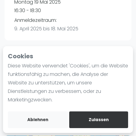
Montag 19 Mai 2025
Ranking
16:30 - 18:30
Männer
Anmeldezeitraum:
Frauen
9. April 2025 bis 18. Mai 2025
FIP Männer
FIP Frauen
Cookies
Blog
Playtomic
Diese Website verwendet 'Cookies', um die Website
Was ist padel
funktionsfähig zu machen, die Analyse der
Padel Passion Kaltenkirchen | Kaltenkirchen
Die Geschichte von Padel
Website zu unterstützen, um unsere
Leibnizstraße 9A
Regeln und Punktzählung
Dienstleistungen zu verbessern, oder zu
24568
Kaltenkirchen
Padel Schläge
Marketingzwecken.
Routebeschrijving
Bandeja - Vibora
playtomic.io
Video
Ablehnen
Zulassen
Padel Basistechnik