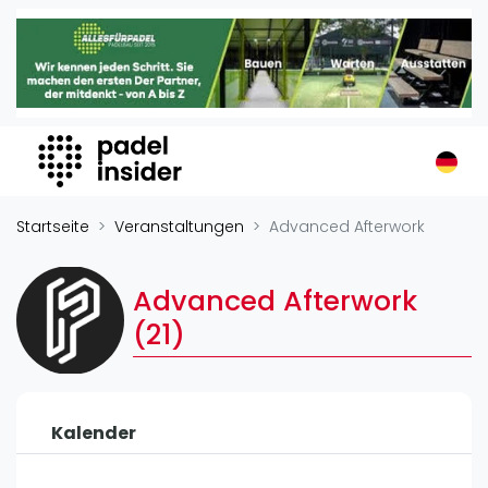
Padel Insider
Home
Padelstandorte
Organisationen
Buchungssysteme
Padel-Shops
Startseite
Veranstaltungen
Advanced Afterwork
Padel-Marken
Padelplatzbauer
Advanced Afterwork
Verschiedenes
(21)
Veranstaltungen
Turniere
Kalender
International
Playtomic