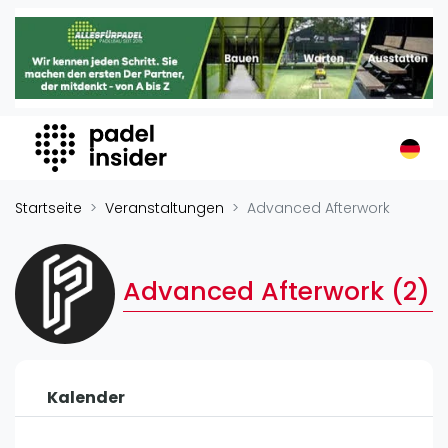
Padel Insider
Home
Padelstandorte
Organisationen
Buchungssysteme
Padel-Shops
Startseite
Veranstaltungen
Advanced Afterwork
Padel-Marken
Padelplatzbauer
Advanced Afterwork (2)
Verschiedenes
Veranstaltungen
Turniere
Kalender
International
Playtomic