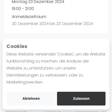
Montag 23 Dezember 2024
Ranking
19:00 - 21:00
Männer
Anmeldezeitraum:
Frauen
20. Dezember 2024 bis 23. Dezember 2024
FIP Männer
FIP Frauen
Cookies
Blog
Playtomic
Diese Website verwendet 'Cookies', um die Website
Was ist padel
funktionsfähig zu machen, die Analyse der
Padel Passion Kaltenkirchen | Kaltenkirchen
Die Geschichte von Padel
Website zu unterstützen, um unsere
Leibnizstraße 9A
Regeln und Punktzählung
Dienstleistungen zu verbessern, oder zu
24568
Kaltenkirchen
Padel Schläge
Marketingzwecken.
Routebeschrijving
Bandeja - Vibora
playtomic.io
Video
Ablehnen
Zulassen
Padel Basistechnik