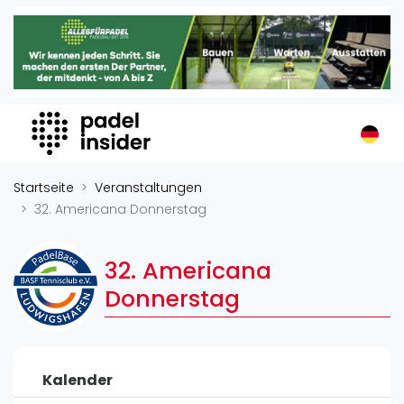
Padel Insider
Home
Padelstandorte
Organisationen
Buchungssysteme
Padel-Shops
Startseite
Veranstaltungen
Padel-Marken
32. Americana Donnerstag
Padelplatzbauer
Verschiedenes
32. Americana
Donnerstag
Veranstaltungen
Turniere
International
Kalender
Playtomic