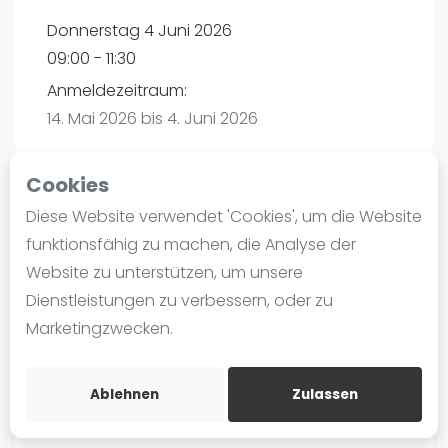
Ranking
Donnerstag 4 Juni 2026
09:00 - 11:30
Männer
Anmeldezeitraum:
Frauen
14. Mai 2026 bis 4. Juni 2026
FIP Männer
FIP Frauen
Cookies
Blog
Diese Website verwendet 'Cookies', um die Website
Playtomic
Was ist padel
funktionsfähig zu machen, die Analyse der
Die Geschichte von Padel
Website zu unterstützen, um unsere
PadelBase Ludwigshafen | Ludwigshafen am
Regeln und Punktzählung
Dienstleistungen zu verbessern, oder zu
Rhein
Padel Schläge
Marketingzwecken.
Weiherstraße 39
Bandeja - Vibora
67063
Ludwigshafen am Rhein
Video
Routebeschrijving
Ablehnen
Zulassen
playtomic.io
Padel Basistechnik