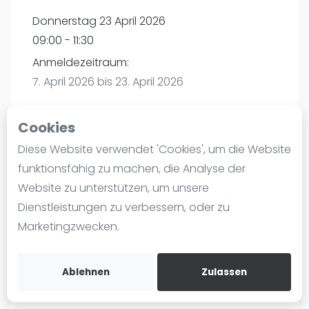
Ranking
Donnerstag 23 April 2026
09:00 - 11:30
Männer
Anmeldezeitraum:
Frauen
7. April 2026 bis 23. April 2026
FIP Männer
FIP Frauen
Cookies
Blog
Diese Website verwendet 'Cookies', um die Website
Playtomic
Was ist padel
funktionsfähig zu machen, die Analyse der
Die Geschichte von Padel
Website zu unterstützen, um unsere
PadelBase Ludwigshafen | Ludwigshafen am
Regeln und Punktzählung
Dienstleistungen zu verbessern, oder zu
Rhein
Padel Schläge
Marketingzwecken.
Weiherstraße 39
Bandeja - Vibora
67063
Ludwigshafen am Rhein
Video
Routebeschrijving
Ablehnen
Zulassen
playtomic.io
Padel Basistechnik