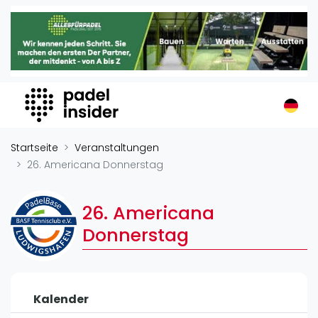
Padel Insider
Home
Padelstandorte
Organisationen
Buchungssysteme
Padel-Shops
Startseite
Veranstaltungen
Padel-Marken
26. Americana Donnerstag
Padelplatzbauer
Verschiedenes
26. Americana
Donnerstag
Veranstaltungen
Turniere
International
Kalender
Playtomic