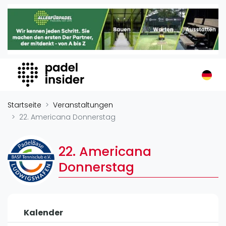
Padel Insider
Home
Padelstandorte
Organisationen
Buchungssysteme
Padel-Shops
Startseite
Veranstaltungen
Padel-Marken
22. Americana Donnerstag
Padelplatzbauer
Verschiedenes
22. Americana
Donnerstag
Veranstaltungen
Turniere
International
Kalender
Playtomic