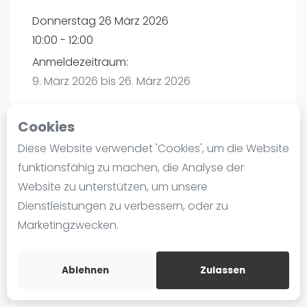
Ranking
Donnerstag 26 März 2026
10:00 - 12:00
Männer
Anmeldezeitraum:
Frauen
9. März 2026 bis 26. März 2026
FIP Männer
FIP Frauen
Cookies
Blog
Diese Website verwendet 'Cookies', um die Website
Playtomic
Was ist padel
funktionsfähig zu machen, die Analyse der
Die Geschichte von Padel
Website zu unterstützen, um unsere
PadelBase Ludwigshafen | Ludwigshafen am
Regeln und Punktzählung
Dienstleistungen zu verbessern, oder zu
Rhein
Padel Schläge
Marketingzwecken.
Weiherstraße 39
Bandeja - Vibora
67063
Ludwigshafen am Rhein
Video
Routebeschrijving
Ablehnen
Zulassen
playtomic.io
Padel Basistechnik