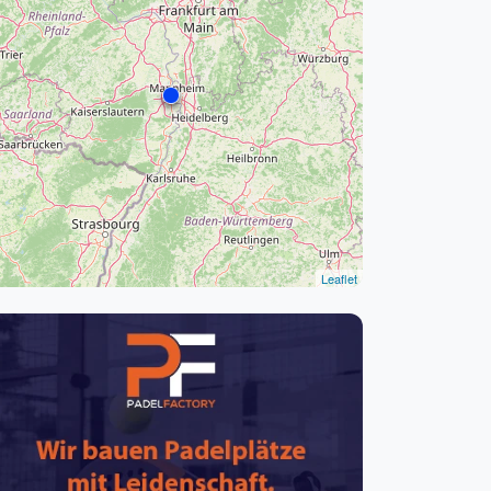
pzig
rtmund
sen
Leaflet