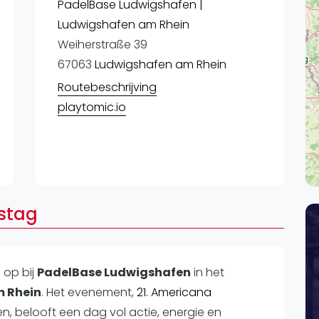
Lei
PadelBase Ludwigshafen |
Ludwigshafen am Rhein
Do
Weiherstraße 39
Es
67063
Ludwigshafen am Rhein
Routebeschrijving
playtomic.io
rstag
n op
bij
PadelBase Ludwigshafen
in het
 Rhein
. Het evenement,
21. Americana
n, belooft een dag vol actie, energie en