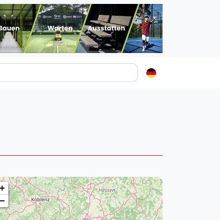
Padelstädte
Login
lin
mburg
nchen
ln
ankfurt am Main
+
uttgart
−
sseldorf