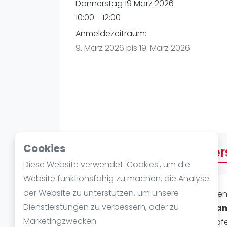
Verschiedenes
Donnerstag 19 März 2026
FIP Frauen
10:00 - 12:00
Anmeldezeitraum:
9. März 2026 bis 19. März 2026
Cookies
Über 21. Americana Donne
Diese Website verwendet 'Cookies', um die
Website funktionsfähig zu machen, die Analyse
der Website zu unterstützen, um unsere
Laat je passie voor
padel
ontvlamme
Dienstleistungen zu verbessern, oder zu
bruisende hart van
Ludwigshafen am
Marketingzwecken.
Donnerstag
bij PadelBase Ludwigshafe