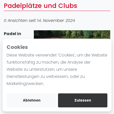
Padelplätze und Clubs
Ranking
Männer
0 Ansichten seit 14. November 2024
Frauen
FIP Männer
Padel in
FIP Frauen
Jestetten
Cookies
Blog
erfreut sich
großer
Diese Website verwendet 'Cookies', um die Website
Was ist padel
Beliebtheit. In
funktionsfähig zu machen, die Analyse der
Die Geschichte von Padel
der Stadt gibt
Website zu unterstützen, um unsere
Regeln und Punktzählung
es 1 Padel-
Dienstleistungen zu verbessern, oder zu
Padel Schläge
Standort mit insgesamt 1 Padelplatz . Egal ob
Marketingzwecken.
Bandeja - Vibora
Anfänger oder Fortgeschrittene, in Jestetten können
Sie Padel spielen und einen Padelplatz einfach
Video
Ablehnen
Zulassen
mieten.
Padel Basistechnik