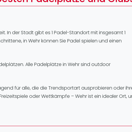
Lei
Do
Es
eit. In der Stadt gibt es 1 Padel-Standort mit insgesamt 1
chrittene, in Wehr können Sie Padel spielen und einen
delplätzen. Alle Padelplätze in Wehr sind outdoor
gend für alle, die die Trendsportart ausprobieren oder ihr
reizeitspiele oder Wettkämpfe – Wehr ist ein idealer Ort, 