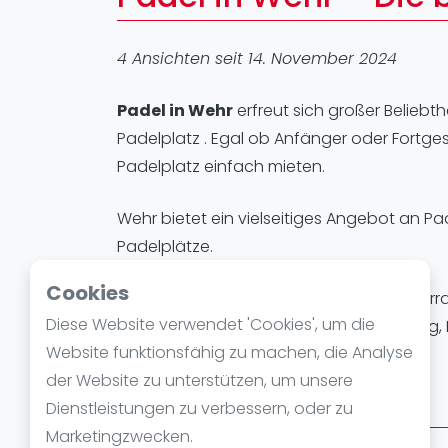
Verschiedenes
FIP Frauen
4 Ansichten seit 14. November 2024
Padel in Wehr
erfreut sich großer Beliebth
Padelplatz . Egal ob Anfänger oder Fortges
Padelplatz einfach mieten.
Wehr bietet ein vielseitiges Angebot an Pa
Padelplätze.
Cookies
Padelplätze in Wehr
eignen sich hervorra
Diese Website verwendet 'Cookies', um die
Technik verbessern möchten. Ob Training, F
Website funktionsfähig zu machen, die Analyse
einzutauchen.
der Website zu unterstützen, um unsere
Padelstandorte in Wehr
Dienstleistungen zu verbessern, oder zu
Marketingzwecken.