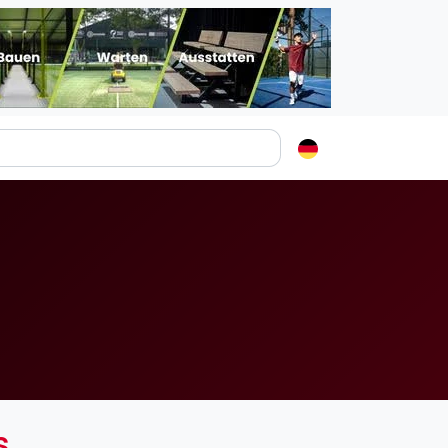
Padelstädte
Login
lin
mburg
nchen
ln
ankfurt am Main
uttgart
sseldorf
s