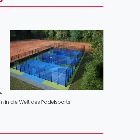
pzig
rtmund
sen
e
um in die Welt des Padelsports