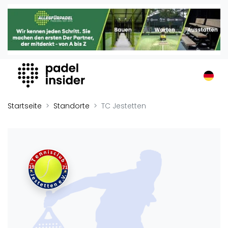
Padel Insider
Home
Padelstandorte
Organisationen
Buchungssysteme
Padel-Shops
Startseite
Standorte
TC Jestetten
Padel-Marken
Padelplatzbauer
Verschiedenes
Veranstaltungen
Turniere
International
Playtomic