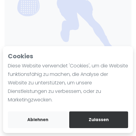
Ranking
Männer
Frauen
FIP Männer
FIP Frauen
Cookies
Blog
Diese Website verwendet 'Cookies', um die Website
Was ist padel
funktionsfähig zu machen, die Analyse der
TC Jestetten
Die Geschichte von Padel
Website zu unterstützen, um unsere
Regeln und Punktzählung
Zuletzt aktualisiert am 25. November 2024
Dienstleistungen zu verbessern, oder zu
179 Ansichten seit 13. November 2024
Padel Schläge
Marketingzwecken.
Bandeja - Vibora
Hohenkrähenstr. 5
79798
Jestetten
Video
Ablehnen
Zulassen
tc-jestetten.de
Padel Basistechnik