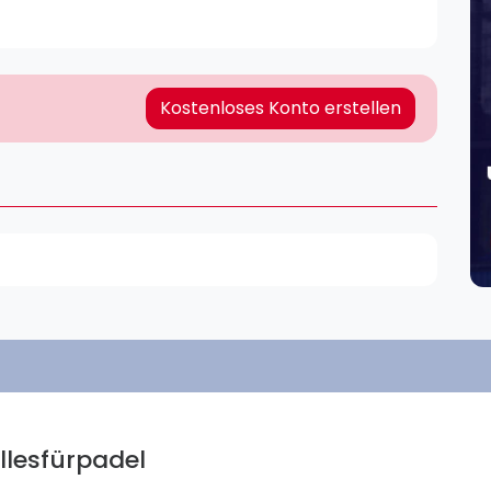
Lei
Do
Es
Kostenloses Konto erstellen
llesfürpadel