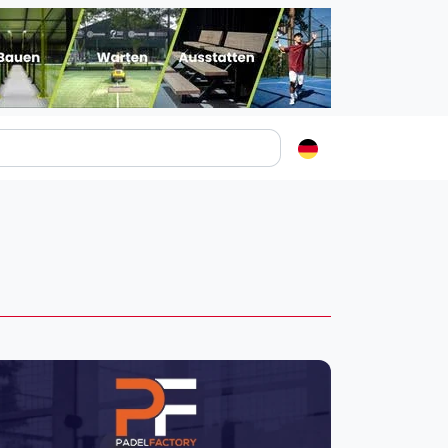
Padelstädte
Login
lin
mburg
nchen
ln
ankfurt am Main
uttgart
sseldorf