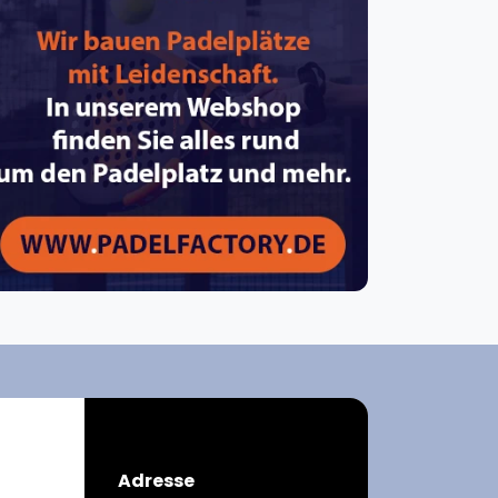
pzig
rtmund
sen
Adresse