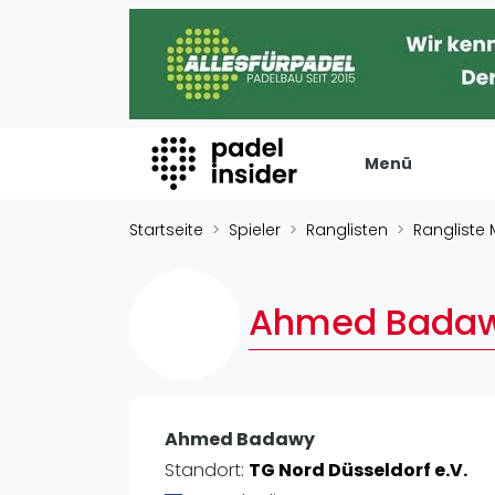
Menü
Padel Insider
Verans
Startseite
Spieler
Ranglisten
Rangliste
Home
Turniere
Padelstandorte
Internation
Ahmed Bada
Organisationen
Playtomic
Buchungssysteme
Rankin
Padel-Shops
Männer
Padel-Marken
Ahmed Badawy
Frauen
Padelplatzbauer
Standort:
TG Nord Düsseldorf e.V.
FIP Männer