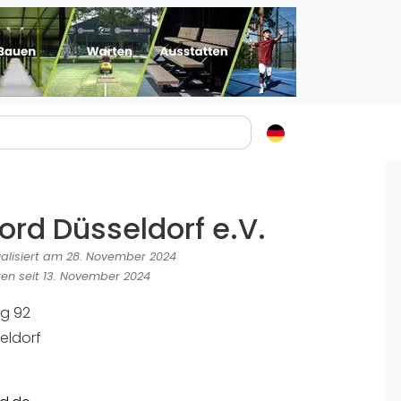
Padelstädte
Login
ord Düsseldorf e.V.
lin
mburg
ualisiert am 28. November 2024
nchen
en seit 13. November 2024
ln
g 92
ankfurt am Main
eldorf
uttgart
sseldorf