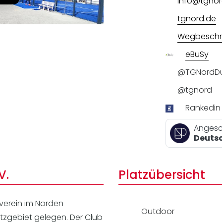
info@tgnor
Lei
Do
tgnord.de
Es
Wegbeschr
eBuSy
@TGNordDu
@tgnord
Rankedin
Angesc
Deutsc
V.
Platzübersicht
rtverein im Norden
Outdoor
tzgebiet gelegen. Der Club