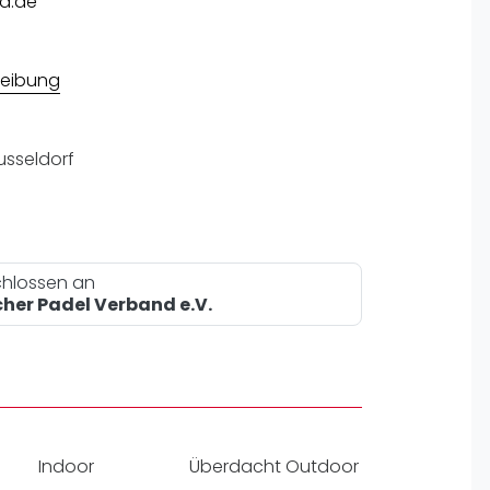
d.de
pzig
rtmund
sen
eibung
sseldorf
hlossen an
her Padel Verband e.V.
Indoor
Überdacht Outdoor