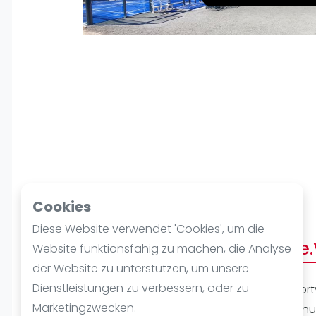
Verschiedenes
FIP Frauen
Cookies
Diese Website verwendet 'Cookies', um die
Über TG Nord Düsseldorf e.
Website funktionsfähig zu machen, die Analyse
der Website zu unterstützen, um unsere
Dienstleistungen zu verbessern, oder zu
TG Nord Düsseldorf ist ein vielseitiger Spo
Marketingzwecken.
Düsseldorfs, direkt neben einem Naturschu