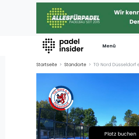
Menü
Padel Insider
Verans
Startseite
Standorte
TG Nord Düsseldorf e
Home
Turniere
Padelstandorte
Internation
Organisationen
Playtomic
Buchungssysteme
Rankin
Padel-Shops
Männer
Padel-Marken
Frauen
Padelplatzbauer
Platz buchen
FIP Männer