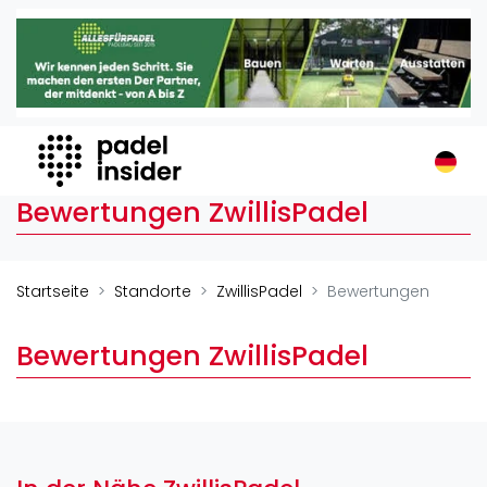
Padel Insider
Home
Padelstandorte
Organisationen
Buchungssysteme
Bewertungen ZwillisPadel
Padel-Shops
Padel-Marken
Padelplatzbauer
Startseite
Standorte
ZwillisPadel
Bewertungen
Verschiedenes
Bewertungen ZwillisPadel
Veranstaltungen
Turniere
International
Playtomic