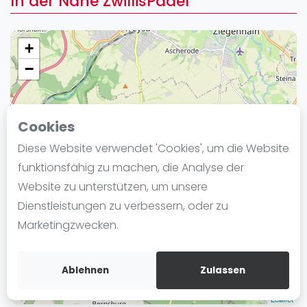
In der Nähe ZwillisPadel
Ranking
Männer
+
Frauen
−
FIP Männer
FIP Frauen
Cookies
Blog
Diese Website verwendet 'Cookies', um die Website
Was ist padel
funktionsfähig zu machen, die Analyse der
Die Geschichte von Padel
Website zu unterstützen, um unsere
Regeln und Punktzählung
Dienstleistungen zu verbessern, oder zu
Padel Schläge
Marketingzwecken.
Bandeja - Vibora
Video
Ablehnen
Zulassen
Padel Basistechnik
Leaflet