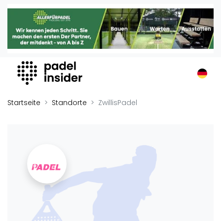
Padel Insider
Home
Padelstandorte
Organisationen
Buchungssysteme
Padel-Shops
Startseite
Standorte
ZwillisPadel
Padel-Marken
Padelplatzbauer
Verschiedenes
Veranstaltungen
Turniere
International
Playtomic