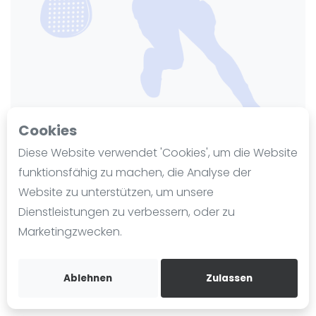
Ranking
Männer
Frauen
FIP Männer
FIP Frauen
Cookies
Blog
Diese Website verwendet 'Cookies', um die Website
Was ist padel
funktionsfähig zu machen, die Analyse der
Top Tennis
Die Geschichte von Padel
Website zu unterstützen, um unsere
Regeln und Punktzählung
Zuletzt aktualisiert am 25. November 2024
Dienstleistungen zu verbessern, oder zu
155 Ansichten seit 13. November 2024
Padel Schläge
Marketingzwecken.
Bandeja - Vibora
Schönbergstr. 38
73760
Ostfildern
Video
Ablehnen
Zulassen
toptennis-stuttgart.de
Padel Basistechnik