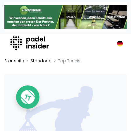
Padel Insider
Home
Padelstandorte
Organisationen
Buchungssysteme
Padel-Shops
Startseite
Standorte
Top Tennis
Padel-Marken
Padelplatzbauer
Verschiedenes
Veranstaltungen
Turniere
International
Playtomic